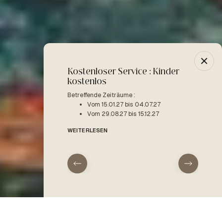
Kostenloser Service : Kinder
-10% 
kostenlos
Betreffe
V
Betreffende Zeiträume :
Vom 15.01.27 bis 04.07.27
WEITER
Vom 29.08.27 bis 15.12.27
WEITERLESEN
Anreise
Abreise
Startseite
Die Aktivitäten