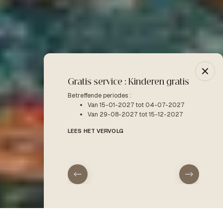
Gratis service : Kinderen gratis
-10% 
Betreffende periodes :
Betreffe
Van 15-01-2027 tot 04-07-2027
V
Van 29-08-2027 tot 15-12-2027
LEES H
LEES HET VERVOLG
aankomst
vertrek
Receptie
Activiteiten