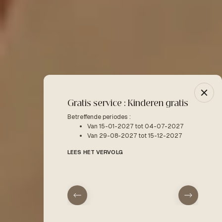
Gratis service : Kinderen gratis
-10% 
Betreffende periodes :
Betreffe
Van 15-01-2027 tot 04-07-2027
V
Van 29-08-2027 tot 15-12-2027
LEES H
LEES HET VERVOLG
aankomst
vertrek