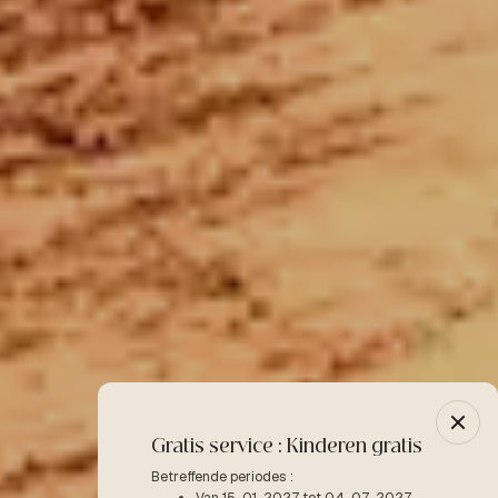
Gratis service : Kinderen gratis
-10% 
Betreffende periodes :
Betreffe