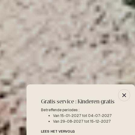
Gratis service : Kinderen gratis
-10% 
Betreffende periodes :
Betreffe
Van 15-01-2027 tot 04-07-2027
V
Van 29-08-2027 tot 15-12-2027
LEES H
LEES HET VERVOLG