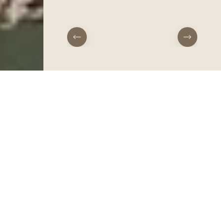
aankomst
vertrek
Receptie
Het strand & het verborgen meer
RECEPTIE
Type accommodatie
NATURISTENSTRAND OP CORSICA
Het terrein
Het grootste
Datums toevoegen
Accommodaties
naturistenstrand van
Praktische info
Corsica
Deelnemers toevoegen