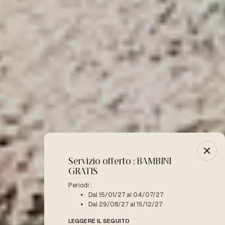
Servizio offerto : BAMBINI
-10% :
GRATIS
Periodo 
D
Periodi :
Dal 15/01/27 al 04/07/27
LEGGERE
Dal 29/08/27 al 15/12/27
LEGGERE IL SEGUITO