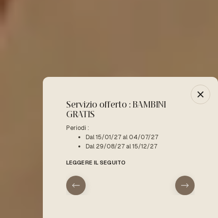
Servizio offerto : BAMBINI
-10% :
GRATIS
Periodo 
D
Periodi :
Dal 15/01/27 al 04/07/27
LEGGERE
Dal 29/08/27 al 15/12/27
LEGGERE IL SEGUITO
arrivo
partenza