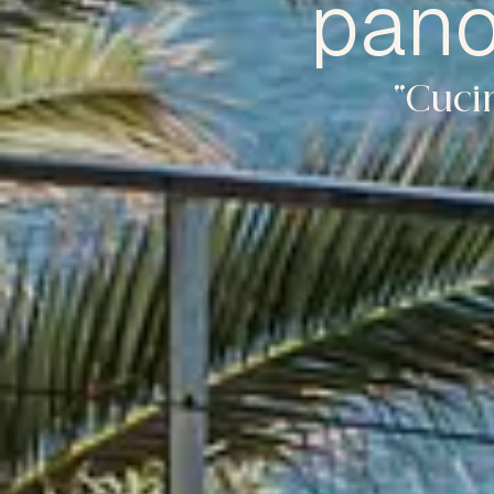
pano
“Cuci