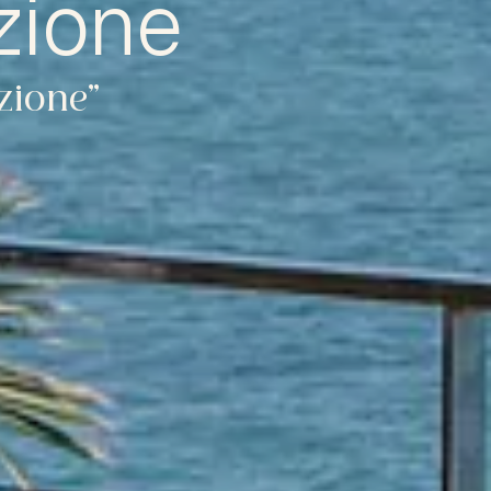
zione
zione”