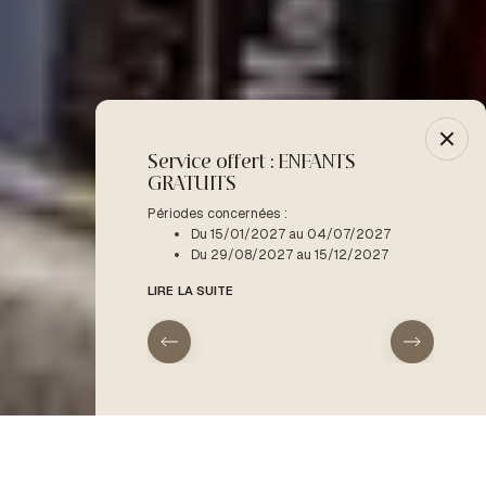
Service offert : ENFANTS
-10% :
GRATUITS
Période
D
Périodes concernées :
Du 15/01/2027 au 04/07/2027
LIRE LA
Du 29/08/2027 au 15/12/2027
LIRE LA SUITE
arrivée
départ
Accueil
Bars lounge & restaurants