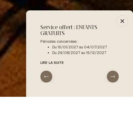
Service offert : ENFANTS
-10% :
GRATUITS
Période
D
Périodes concernées :
Du 15/01/2027 au 04/07/2027
LIRE LA
Du 29/08/2027 au 15/12/2027
LIRE LA SUITE
arrivée
départ
Accueil
Soirées & concerts
ACCUEIL
Type d'hébergement