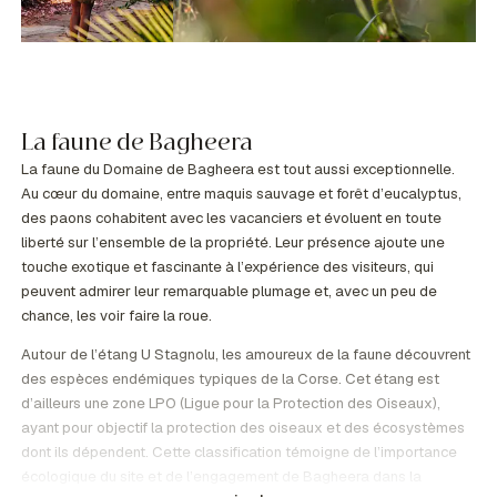
La faune de Bagheera
La faune du Domaine de Bagheera est tout aussi exceptionnelle.
Au cœur du domaine, entre maquis sauvage et forêt d’eucalyptus,
des paons cohabitent avec les vacanciers et évoluent en toute
liberté sur l’ensemble de la propriété. Leur présence ajoute une
touche exotique et fascinante à l’expérience des visiteurs, qui
peuvent admirer leur remarquable plumage et, avec un peu de
chance, les voir faire la roue.
Autour de l’étang U Stagnolu, les amoureux de la faune découvrent
des espèces endémiques typiques de la Corse. Cet étang est
d’ailleurs une zone LPO (Ligue pour la Protection des Oiseaux),
ayant pour objectif la protection des oiseaux et des écosystèmes
dont ils dépendent. Cette classification témoigne de l’importance
écologique du site et de l’engagement de Bagheera dans la