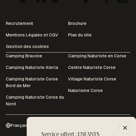
Recrutement
Brochure
Mentions Légales et CGV
Plan du site
Gestion des cookies
Camping Bravone
Camping Naturiste en Corse
Camping Naturiste Aleria
Centre Naturiste Corse
Camping Naturiste Corse
Village Naturiste Corse
Bord de Mer
Naturisme Corse
Camping Naturiste Corse du
Nord
Français (Fr)
Service offert : ENFANTS
-10% :