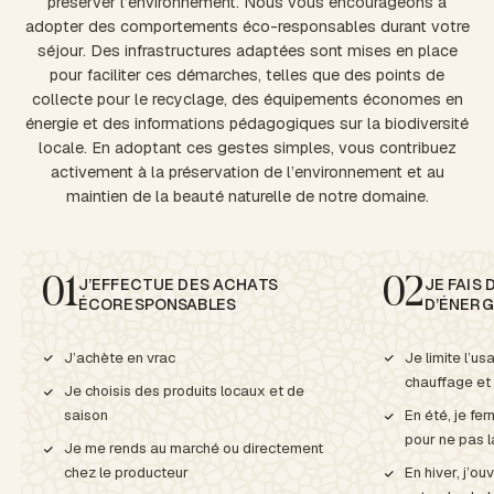
préserver l’environnement. Nous vous encourageons à
adopter des comportements éco-responsables durant votre
séjour. Des infrastructures adaptées sont mises en place
pour faciliter ces démarches, telles que des points de
collecte pour le recyclage, des équipements économes en
énergie et des informations pédagogiques sur la biodiversité
locale. En adoptant ces gestes simples, vous contribuez
activement à la préservation de l’environnement et au
maintien de la beauté naturelle de notre domaine.
J’EFFECTUE DES ACHATS
JE FAIS
01
02
ÉCORESPONSABLES
D’ÉNERG
J’achète en vrac
Je limite l’us
chauffage et 
Je choisis des produits locaux et de
saison
En été, je fe
pour ne pas l
Je me rends au marché ou directement
chez le producteur
En hiver, j’ou