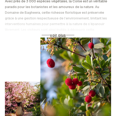
Avec près de 3 000 espèces végétales, la Corse est un véritable
paradis pour les botanistes et les amoureux de la nature. Au
Domaine de Bagheera, cette richesse floristique est préservée
grâce à une gestion respectueuse de l’environnement, limitant les
interventions humaines pour permettre à la nature de s’épanouir
librement. Les visiteurs sont ainsi invités à découvrir cette
voir plus
biodiversité exceptionnelle tout en adoptant des comportements
respectueux.