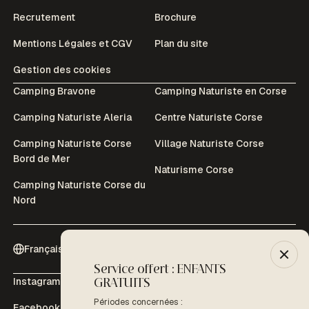
Recrutement
Brochure
Mentions Légales et CGV
Plan du site
Gestion des cookies
Camping Bravone
Camping Naturiste en Corse
Camping Naturiste Aleria
Centre Naturiste Corse
Camping Naturiste Corse
Village Naturiste Corse
Bord de Mer
Naturisme Corse
Camping Naturiste Corse du
Nord
Français (Fr)
Service offert : ENFANTS
-10% :
Instagram
Youtube
GRATUITS
Période
D
Périodes concernées :
Facebook
Tripadvisor