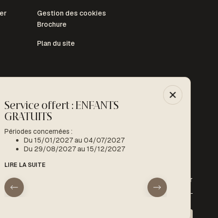
er
Gestion des cookies
Brochure
Plan du site
Service offert : ENFANTS
-10% : Spéc
GRATUITS
Période concern
Du 15/01
Périodes concernées :
Du 15/01/2027 au 04/07/2027
LIRE LA SUITE
Du 29/08/2027 au 15/12/2027
LIRE LA SUITE
Instagram
Facebook
Youtube
Tripadvisor
Paiement sécurisé