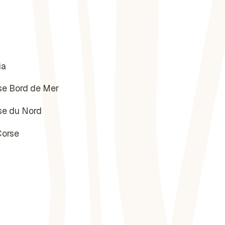
ia
se Bord de Mer
se du Nord
Corse