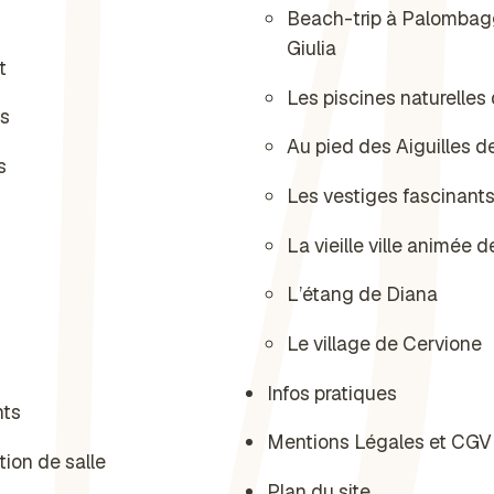
Beach-trip à Palombagg
Giulia
t
Les piscines naturelles
es
Au pied des Aiguilles d
s
Les vestiges fascinants
La vieille ville animée 
L’étang de Diana
Le village de Cervione
Infos pratiques
nts
Mentions Légales et CGV
tion de salle
Plan du site