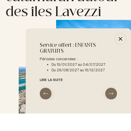
des îles Lavezzi
Service offert : ENFANTS
-10% :
GRATUITS
Période
D
Périodes concernées :
Du 15/01/2027 au 04/07/2027
LIRE LA
Du 29/08/2027 au 15/12/2027
LIRE LA SUITE