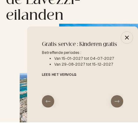
de Lavezzi-
eilanden
Gratis service : Kinderen gratis
-10% 
Betreffende periodes :
Betreffe
Van 15-01-2027 tot 04-07-2027
V
Van 29-08-2027 tot 15-12-2027
LEES H
LEES HET VERVOLG