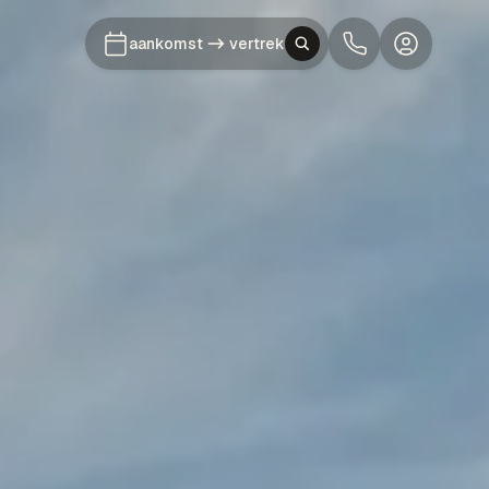
aankomst
vertrek