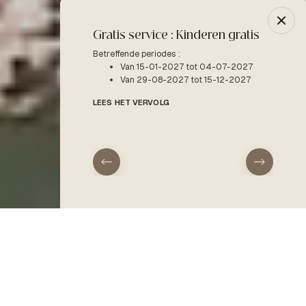
Gratis service : Kinderen gratis
-10% 
Betreffende periodes :
Betreffe
Van 15-01-2027 tot 04-07-2027
V
Van 29-08-2027 tot 15-12-2027
LEES H
LEES HET VERVOLG
aankomst
vertrek
MEER DAN EEN NATURISTENCAMPING OP CORSICA,
EEN
PARADIJSELIJKE TUIN AAN HET STRAND…
RECEPTIE
Type accommodatie
Een afgelegen terrein, langs een
paradijselijk strand,