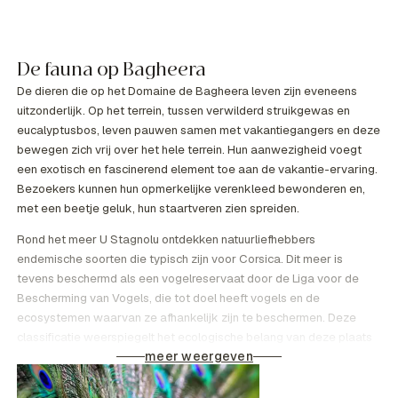
De fauna op Bagheera
De dieren die op het Domaine de Bagheera leven zijn eveneens
uitzonderlijk. Op het terrein, tussen verwilderd struikgewas en
eucalyptusbos, leven pauwen samen met vakantiegangers en deze
bewegen zich vrij over het hele terrein. Hun aanwezigheid voegt
een exotisch en fascinerend element toe aan de vakantie-ervaring.
Bezoekers kunnen hun opmerkelijke verenkleed bewonderen en,
met een beetje geluk, hun staartveren zien spreiden.
Rond het meer U Stagnolu ontdekken natuurliefhebbers
endemische soorten die typisch zijn voor Corsica. Dit meer is
tevens beschermd als een vogelreservaat door de Liga voor de
Bescherming van Vogels, die tot doel heeft vogels en de
ecosystemen waarvan ze afhankelijk zijn te beschermen. Deze
classificatie weerspiegelt het ecologische belang van deze plaats
meer weergeven
en Bagheera’s inzet voor het behoud van de lokale biodiversiteit.