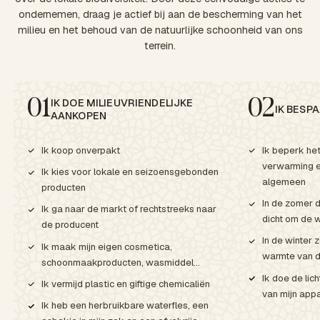
ondernemen, draag je actief bij aan de bescherming van het
milieu en het behoud van de natuurlijke schoonheid van ons
terrein.
IK DOE MILIEUVRIENDELIJKE
01
02
IK BESP
AANKOPEN
Ik koop onverpakt
Ik beperk het
verwarming en
Ik kies voor lokale en seizoensgebonden
algemeen
producten
In de zomer d
Ik ga naar de markt of rechtstreeks naar
dicht om de 
de producent
In de winter 
Ik maak mijn eigen cosmetica,
warmte van d
schoonmaakproducten, wasmiddel…
Ik doe de lich
Ik vermijd plastic en giftige chemicaliën
van mijn appa
Ik heb een herbruikbare waterfles, een