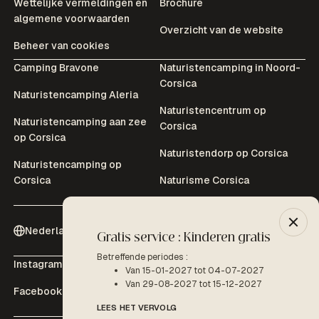
Wettelijke vermeldingen en
Brochure
algemene voorwaarden
Overzicht van de website
Beheer van cookies
Camping Bravone
Naturistencamping in Noord-
Corsica
Naturistencamping Aleria
Naturistencentrum op
Naturistencamping aan zee
Corsica
op Corsica
Naturistendorp op Corsica
Naturistencamping op
Corsica
Naturisme Corsica
Nederlands (Nl)
Gratis service : Kinderen gratis
-10% 
Betreffende periodes :
Betreffe
Instagram
Youtube
Van 15-01-2027 tot 04-07-2027
V
Van 29-08-2027 tot 15-12-2027
Facebook
Tripadvisor
LEES H
LEES HET VERVOLG