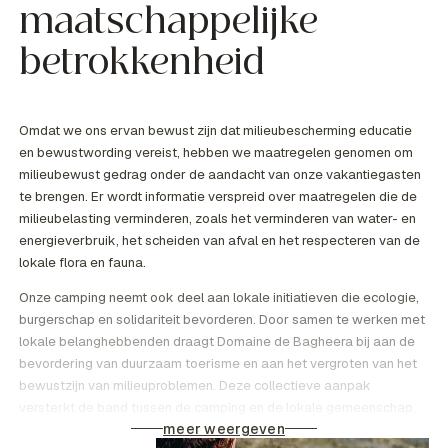
maatschappelijke
betrokkenheid
Omdat we ons ervan bewust zijn dat milieubescherming educatie
en bewustwording vereist, hebben we maatregelen genomen om
milieubewust gedrag onder de aandacht van onze vakantiegasten
te brengen. Er wordt informatie verspreid over maatregelen die de
milieubelasting verminderen, zoals het verminderen van water- en
energieverbruik, het scheiden van afval en het respecteren van de
lokale flora en fauna.
Onze camping neemt ook deel aan lokale initiatieven die ecologie,
burgerschap en solidariteit bevorderen. Door samen te werken met
lokale belanghebbenden draagt Domaine de Bagheera bij aan de
bevordering van duurzaam toerisme en aan het vergroten van het
bewustzijn van milieuproblemen. Deze collectieve aanpak
versterkt de band tussen de camping en de lokale gemeenschap,
meer weergeven
en biedt de vakantiegangers tegelijkertijd een verrijkende en