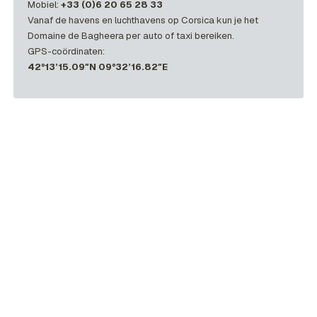
Mobiel:
+33 (0)6 20 65 28 33
Vanaf de havens en luchthavens op Corsica kun je het
Domaine de Bagheera per auto of taxi bereiken.
GPS-coördinaten:
42°13’15.09″N 09°32’16.82″E