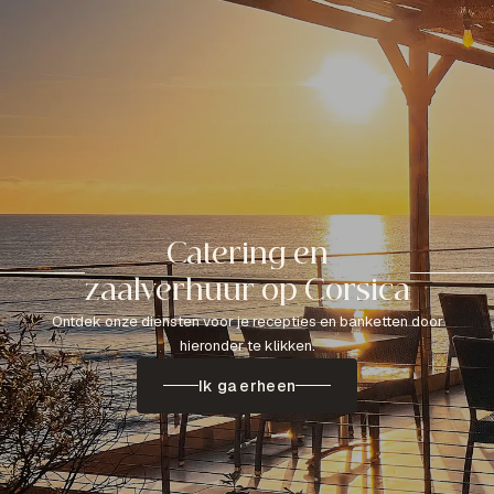
Catering en
zaalverhuur op Corsica
Ontdek onze diensten voor je recepties en banketten door
hieronder te klikken.
Ik ga erheen