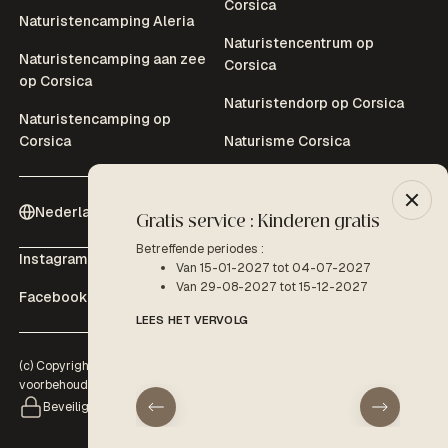
Corsica
Naturistencamping Aleria
Naturistencentrum op
Naturistencamping aan zee
Corsica
op Corsica
Naturistendorp op Corsica
Naturistencamping op
Corsica
Naturisme Corsica
Nederlands (Nl)
Gratis service : Kinderen gratis
-10% 
Betreffende periodes :
Betreffe
Instagram
Youtube
Van 15-01-2027 tot 04-07-2027
V
Van 29-08-2027 tot 15-12-2027
Facebook
Tripadvisor
LEES H
LEES HET VERVOLG
(c) Copyright 2026 - Domaine de Bagheera | Alle rechten
voorbehouden | Website gemaakt door
www.interaview.com
Beveiligde online betaling
aankomst
vertrek