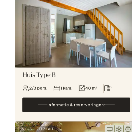
Huis Type B
2/3 pers.
1 kam.
40 m²
1
Informatie & reserveringen:
VILLA
ZEEZICHT