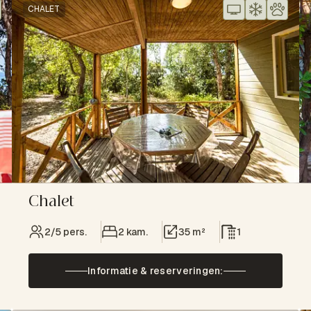
CHALET
Chalet
2/5 pers.
2 kam.
35 m²
1
Informatie & reserveringen: