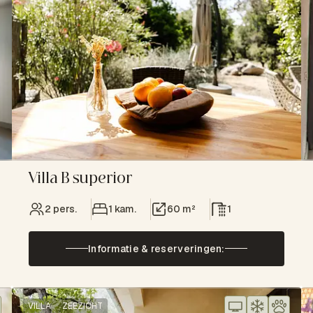
Villa B superior
2 pers.
1 kam.
60 m²
1
Informatie & reserveringen:
VILLA
ZEEZICHT