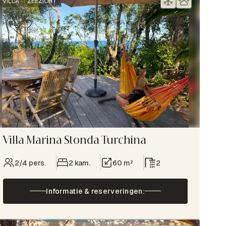
VILLA
ZEEZICHT
Villa Marina Stonda Turchina
2/4 pers.
2 kam.
60 m²
2
Informatie & reserveringen: