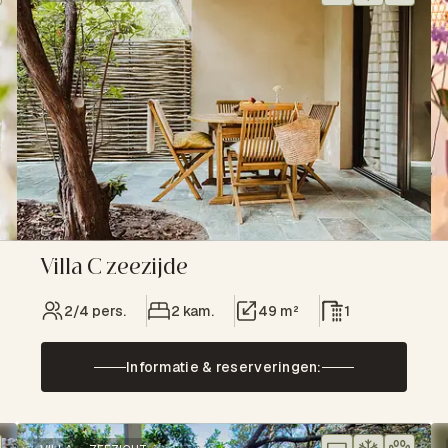
Villa C zeezijde
2/4 pers.
2 kam.
49 m²
1
Informatie & reserveringen: