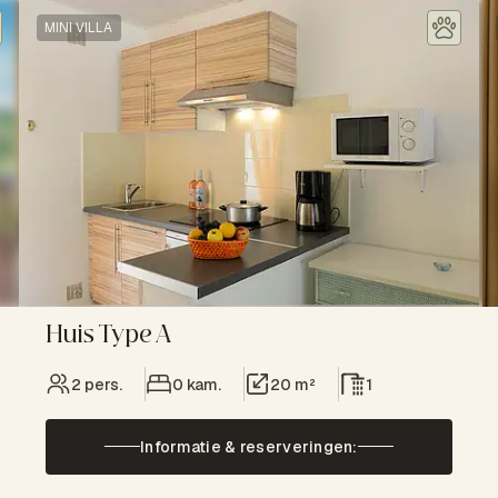
MINI VILLA
Huis Type A
2 pers.
0 kam.
20 m²
1
Informatie & reserveringen: