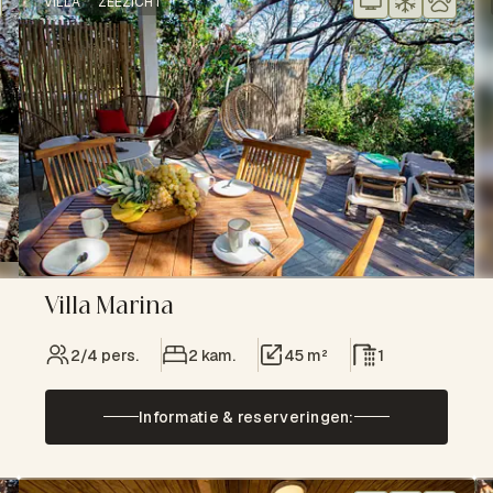
VILLA
ZEEZICHT
Villa Marina
2/4 pers.
2 kam.
45 m²
1
Informatie & reserveringen: