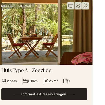
MINI VILLA
ZEEZICHT
Huis Type A – Zeezijde
2 pers.
0 kam.
25 m²
1
Informatie & reserveringen: