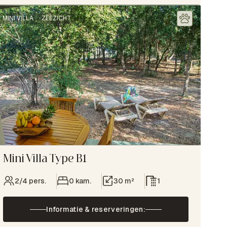
MINI VILLA
ZEEZICHT
Mini Villa Type B1
2/4 pers.
0 kam.
30 m²
1
Informatie & reserveringen: