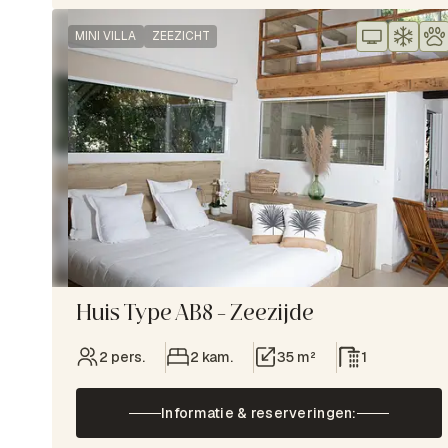
MINI VILLA
ZEEZICHT
Huis Type AB8 – Zeezijde
2 pers.
2 kam.
35 m²
1
Informatie & reserveringen: