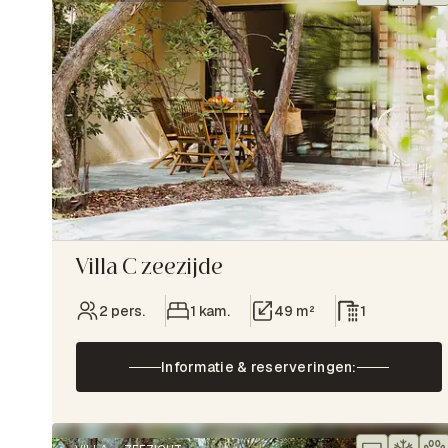
Villa C zeezijde
2 pers.
1 kam.
49 m²
1
Informatie & reserveringen: