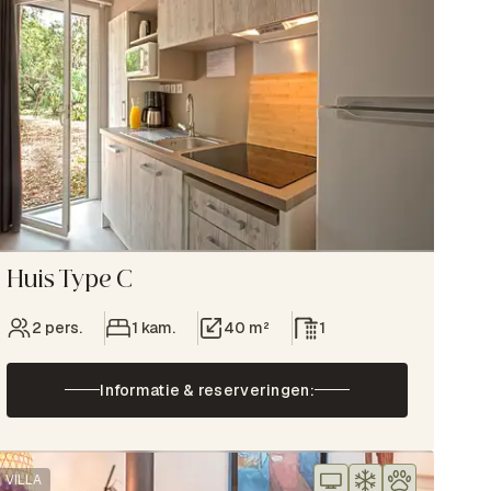
Huis Type C
2 pers.
1 kam.
40 m²
1
Informatie & reserveringen:
VILLA