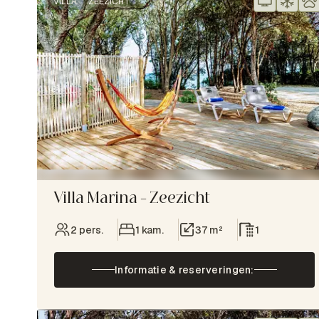
VILLA
ZEEZICHT
Villa Marina – Zeezicht
2 pers.
1 kam.
37 m²
1
Informatie & reserveringen: