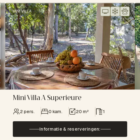
MINI VILLA
Mini Villa A Superieure
2 pers.
0 kam.
20 m²
1
Informatie & reserveringen: