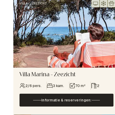
VILLA
ZEEZICHT
Villa Marina – Zeezicht
2/6 pers.
3 kam.
70 m²
2
Informatie & reserveringen: