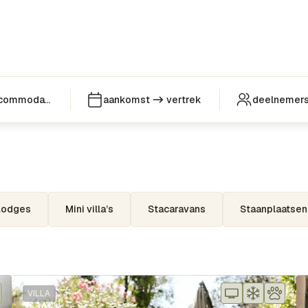
Type accommodatie
aankomst
vertrek
deelnemer
Lodges
Mini villa’s
Stacaravans
Staanplaatsen
VILLA