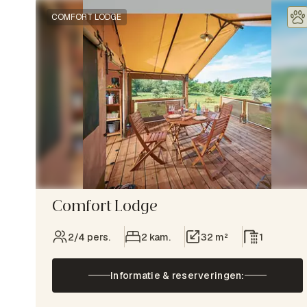
COMFORT LODGE
Comfort Lodge
2/4 pers.
2 kam.
32 m²
1
Informatie & reserveringen: