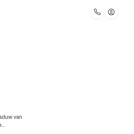
haduw van
e…