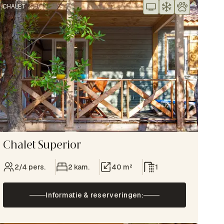
CHALET
Chalet Superior
2/4 pers.
2 kam.
40 m²
1
Informatie & reserveringen: