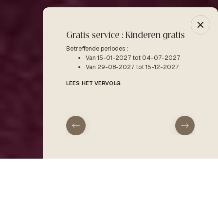
Gratis service : Kinderen gratis
-10% 
Betreffende periodes :
Betreffe
Van 15-01-2027 tot 04-07-2027
V
Van 29-08-2027 tot 15-12-2027
LEES H
LEES HET VERVOLG
aankomst
vertrek
Receptie
Wellnessruimte
RECEPTIE
Type accommodatie