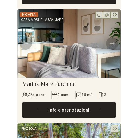
NOVITÀ
CASA MOBILE
VISTA MARE
Marina Mare Turchinu
2/4 pers.
2 cam.
36 m²
2
Info e prenotazioni
PIAZZOLA