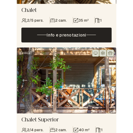
Chalet
2/5 pers.
2 cam.
35 m²
1
Info e prenotazioni
CHALET
Chalet Superior
2/4 pers.
2 cam.
40 m²
1