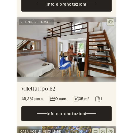
Info e prenotazioni
VILLINO
VISTA MARE
VillettaTipo B2
2/4 pers.
0 cam.
35 m²
1
Info e prenotazioni
CASA MOBILE
VISTA MARE