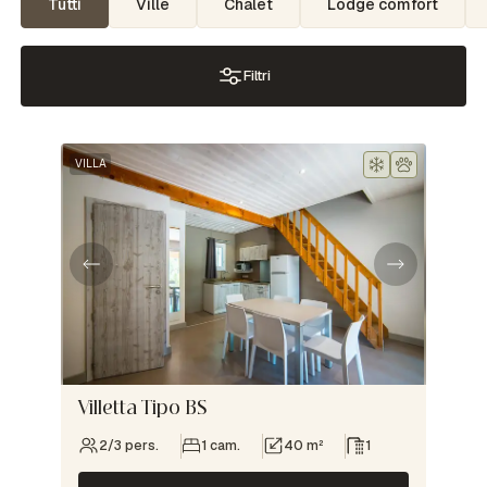
Tutti
Ville
Chalet
Lodge comfort
Filtri
VILLA
Villetta Tipo BS
2/3 pers.
1 cam.
40 m²
1