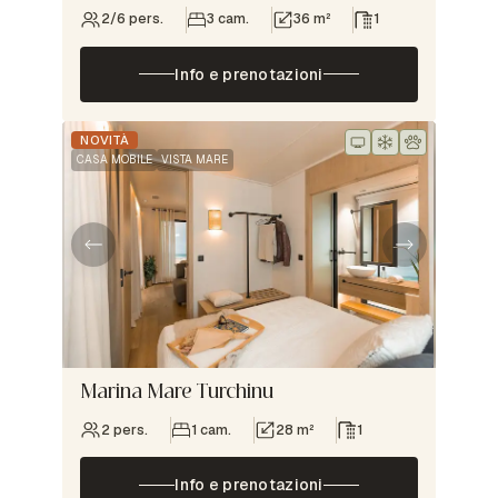
2/6 pers.
3 cam.
36 m²
1
Info e prenotazioni
NOVITÀ
CASA MOBILE
VISTA MARE
Marina Mare Turchinu
2 pers.
1 cam.
28 m²
1
Info e prenotazioni