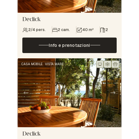
Declick
2/4 pers.
2 cam.
40 m²
2
Info e prenotazioni
CASA MOBILE
VISTA MARE
Declick