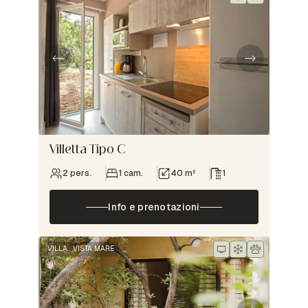
Villetta Tipo C
2 pers.
1 cam.
40 m²
1
Info e prenotazioni
VILLA
VISTA MARE