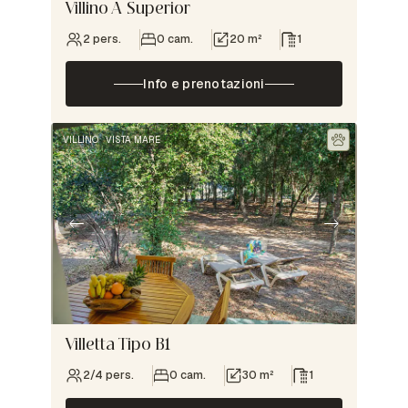
Villino A Superior
2 pers.
0 cam.
20 m²
1
Info e prenotazioni
VILLINO
VISTA MARE
Villetta Tipo B1
2/4 pers.
0 cam.
30 m²
1