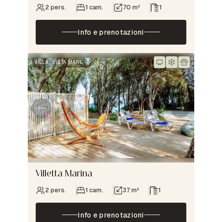
2 pers.
1 cam.
70 m²
1
Info e prenotazioni
VILLA
VISTA MARE
Villetta Marina
2 pers.
1 cam.
37 m²
1
Info e prenotazioni