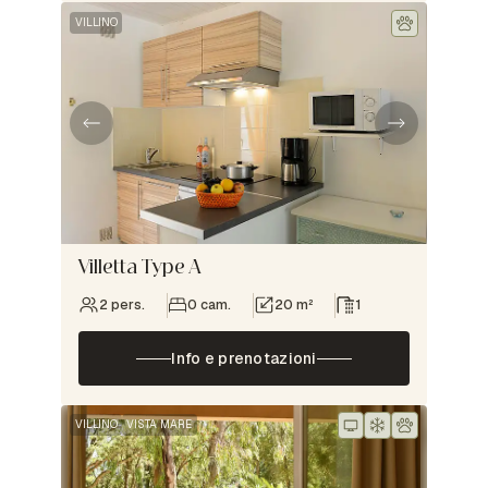
VILLINO
Villetta Type A
2 pers.
0 cam.
20 m²
1
Info e prenotazioni
VILLINO
VISTA MARE