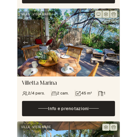
VILLA
VISTA MARE
Villetta Marina
2/4 pers.
2 cam.
45 m²
1
Info e prenotazioni
VILLA
VISTA MARE