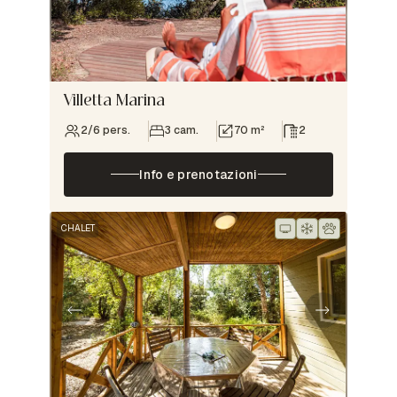
Villetta Marina
2/6 pers.
3 cam.
70 m²
2
Info e prenotazioni
CHALET