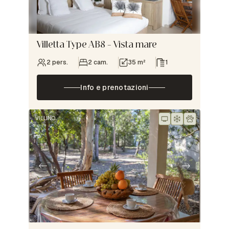
Villetta Type AB8 – Vista mare
2 pers.
2 cam.
35 m²
1
Info e prenotazioni
VILLINO