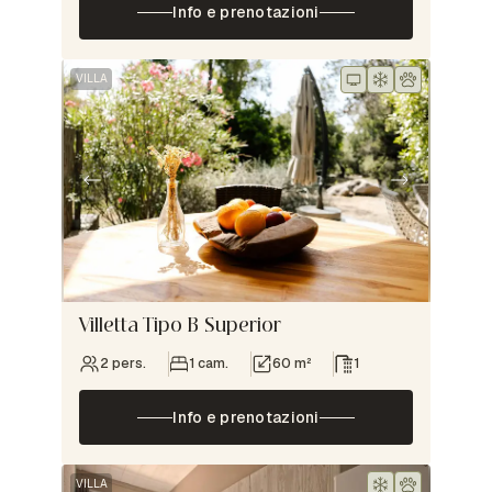
Info e prenotazioni
VILLA
Villetta Tipo B Superior
2 pers.
1 cam.
60 m²
1
Info e prenotazioni
VILLA