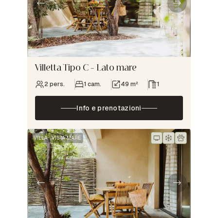
Villetta Tipo C – Lato mare
2 pers.
1 cam.
49 m²
1
Info e prenotazioni
VILLA
VISTA MARE