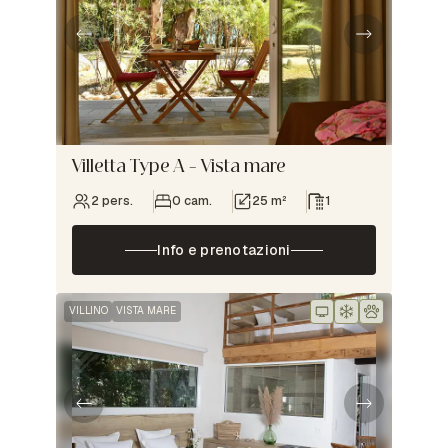
Villetta Type A – Vista mare
2 pers.
0 cam.
25 m²
1
Info e prenotazioni
VILLINO
VISTA MARE