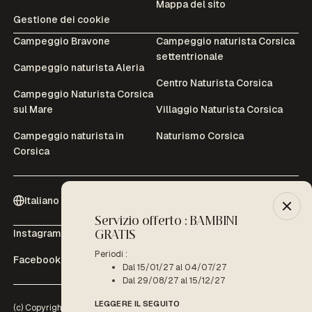
Mappa del sito
Gestione dei cookie
Campeggio Bravone
Campeggio naturista Corsica
settentrionale
Campeggio naturista Aleria
Centro Naturista Corsica
Campeggio Naturista Corsica
sul Mare
Villaggio Naturista Corsica
Campeggio naturista in
Naturismo Corsica
Corsica
Italiano (It)
Servizio offerto : BAMBINI
-10% :
Instagram
Youtube
GRATIS
Periodo 
D
Periodi :
Facebook
Tripadvisor
Dal 15/01/27 al 04/07/27
LEGGERE
Dal 29/08/27 al 15/12/27
LEGGERE IL SEGUITO
(c) Copyright 2026 - Domaine de Bagheera | Tutti i diritti riservati | Sito