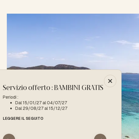
Servizio offerto : BAMBINI GRATIS
-10% : Spec
Periodi :
Periodo :
Dal 15/01/27 al 04/07/27
Dal 15/01
Dal 29/08/27 al 15/12/27
LEGGERE IL SEG
LEGGERE IL SEGUITO