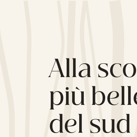
Alla sc
più bel
del sud 