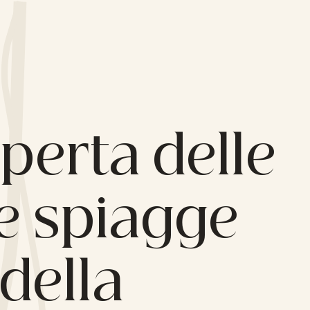
operta delle
le spiagge
della