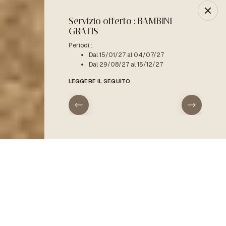
Servizio offerto : BAMBINI
-10% :
GRATIS
Periodo 
D
Periodi :
Dal 15/01/27 al 04/07/27
LEGGERE
Dal 29/08/27 al 15/12/27
LEGGERE IL SEGUITO
arrivo
partenza
Home
Campeggio naturista Corsica settentrionale
HOME
Tipo di alloggio
Praticare il naturismo
La struttura