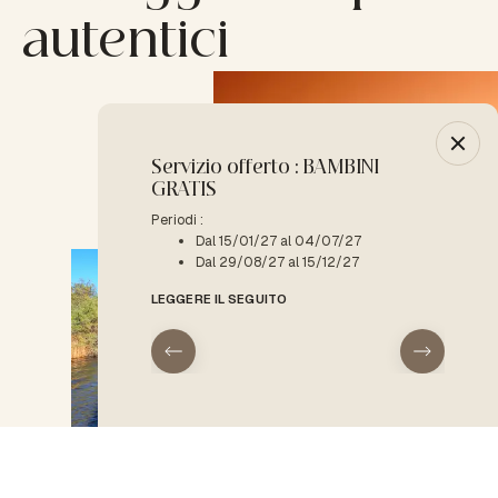
autentici
Servizio offerto : BAMBINI
-10% :
GRATIS
Periodo 
D
Periodi :
Dal 15/01/27 al 04/07/27
LEGGERE
Dal 29/08/27 al 15/12/27
LEGGERE IL SEGUITO