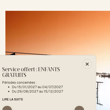
Service offert : ENFANTS
-10% : Spéc
GRATUITS
Période concern
Du 15/01
Périodes concernées :
Du 15/01/2027 au 04/07/2027
LIRE LA SUITE
Du 29/08/2027 au 15/12/2027
LIRE LA SUITE