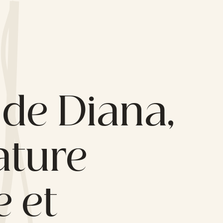
 de Diana,
ature
 et