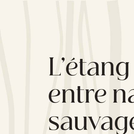
L’étang
entre n
sauvage