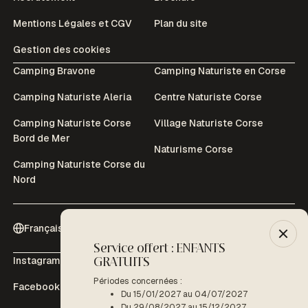
Mentions Légales et CGV
Plan du site
Gestion des cookies
Camping Bravone
Camping Naturiste en Corse
Camping Naturiste Aleria
Centre Naturiste Corse
Camping Naturiste Corse
Village Naturiste Corse
Bord de Mer
Naturisme Corse
Camping Naturiste Corse du
Nord
Français (Fr)
Service offert : ENFANTS
-10% :
Instagram
Youtube
GRATUITS
Période
D
Périodes concernées :
Facebook
Tripadvisor
Du 15/01/2027 au 04/07/2027
LIRE LA
Du 29/08/2027 au 15/12/2027