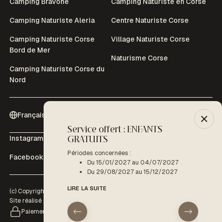
Camping Bravone
Camping Naturiste en Corse
Camping Naturiste Aleria
Centre Naturiste Corse
Camping Naturiste Corse
Village Naturiste Corse
Bord de Mer
Naturisme Corse
Camping Naturiste Corse du
Nord
Français (Fr)
Service offert : ENFANTS
-10% :
Instagram
Youtube
GRATUITS
Période
D
Périodes concernées :
Facebook
Tripadvisor
Du 15/01/2027 au 04/07/2027
LIRE LA
Du 29/08/2027 au 15/12/2027
LIRE LA SUITE
(c) Copyright 2026 - Domaine de Bagheera | Tous droits réservés |
Site réalisé par
www.interaview.com
Paiement sécurisé
arrivée
départ