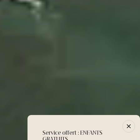
Service offert : ENFANTS
-10% :
GRATUITS