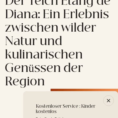
Der Teich Étang de
Diana: Ein Erlebnis
zwischen wilder
Natur und
kulinarischen
Genüssen der
Region
Kostenloser Service : Kinder
-10% 
kostenlos
Betreffe