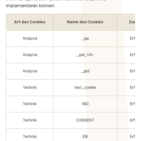
implementieren können:
Art des Cookies
Name des Cookies
Zusti
Analyse
_ga
Erford
Analyse
_gat_UA-
Erford
Analyse
_gid
Erford
Technik
test_cookie
Erford
Technik
NID
Erford
Technik
CONSENT
Erford
Technik
IDE
Erford