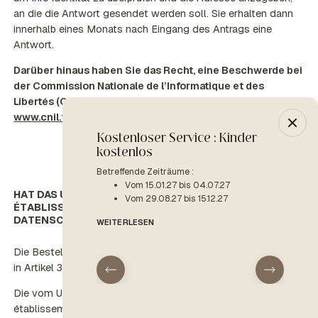
an die die Antwort gesendet werden soll. Sie erhalten dann
innerhalb eines Monats nach Eingang des Antrags eine
Antwort.
Darüber hinaus haben Sie das Recht, eine Beschwerde bei
der Commission Nationale de l’Informatique et des
Libertés (CNIL), insbesondere auf deren Website
www.cnil.fr
, einzureichen.
Kostenloser Service : Kinder
-10% 
kostenlos
Betreffe
V
Betreffende Zeiträume :
Vom 15.01.27 bis 04.07.27
HAT DAS UNTERNEHMEN SAS SOCIÉTÉ NOUVELLE DES
WEITER
Vom 29.08.27 bis 15.12.27
ÉTABLISSEMENTS BAGHEERA EINEN
DATENSCHUTZBEAUFTRAGEN ERNANNT?
WEITERLESEN
Die Bestellung eines Datenschutzbeauftragten ist nur in den
in Artikel 37 der DSGVO genannten Fällen erforderlich.
Anreise
Abreise
Die vom Unternehmen SAS Société Nouvelle des
établissements Bagheera respektieren durchgeführten