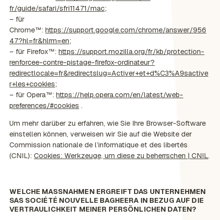
fr/guide/safari/sfri11471/mac
;
– für
Chrome™:
https://support.google.com/chrome/answer/956
47?hl=fr&hlrm=en
;
– für Firefox™:
https://support.mozilla.org/fr/kb/protection-
renforcee-contre-pistage-firefox-ordinateur?
redirectlocale=fr&redirectslug=Activer+et+d%C3%A9sactive
r+les+cookies
;
– für Opera™:
https://help.opera.com/en/latest/web-
preferences/#cookies
.
Um mehr darüber zu erfahren, wie Sie Ihre Browser-Software
einstellen können, verweisen wir Sie auf die Website der
Commission nationale de l’informatique et des libertés
(CNIL):
Cookies: Werkzeuge, um diese zu beherrschen | CNIL
.
WELCHE MASSNAHMEN ERGREIFT DAS UNTERNEHMEN S
AS SOCIÉTÉ NOUVELLE BAGHEERA IN BEZUG AUF DIE V
ERTRAULICHKEIT MEINER PERSÖNLICHEN DATEN?