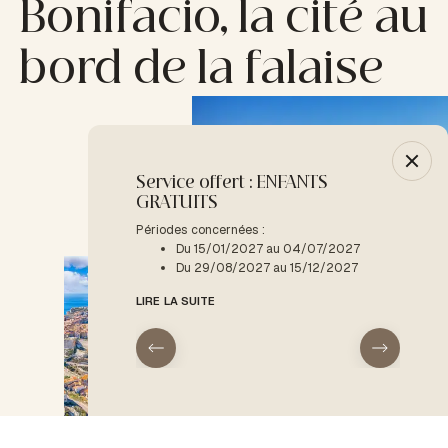
Bonifacio, la cité au
bord de la falaise
Service offert : ENFANTS
-10% :
GRATUITS
Période
D
Périodes concernées :
Du 15/01/2027 au 04/07/2027
LIRE LA
Du 29/08/2027 au 15/12/2027
LIRE LA SUITE