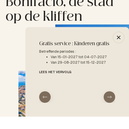
Bonifacio, de stad
op de kliffen
Gratis service : Kinderen gratis
-10% 
Betreffende periodes :
Betreffe
Van 15-01-2027 tot 04-07-2027
V
Van 29-08-2027 tot 15-12-2027
LEES H
LEES HET VERVOLG