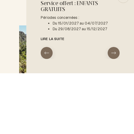
Service offert : ENFANTS
-10% :
GRATUITS
Période
D
Périodes concernées :
Du 15/01/2027 au 04/07/2027
LIRE LA
Du 29/08/2027 au 15/12/2027
LIRE LA SUITE
08:30
ACCUEIL
Type d'hébergement
Le domaine
Des ados encore plus pressés
Ajouter des dates