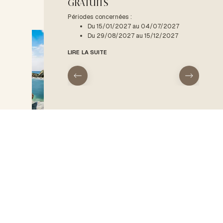
GRATUITS
Période
D
Périodes concernées :
Du 15/01/2027 au 04/07/2027
LIRE LA
Du 29/08/2027 au 15/12/2027
LIRE LA SUITE
08:22
ACCUEIL
Type d'hébergement
Le domaine
Un réveil de bonne humeur
Ajouter des dates
Hébergements
Le massage d’hier vous a fait un bien fou ! Vous vous êtes levés du