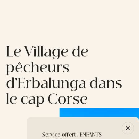
Le Village de
pêcheurs
d’Erbalunga dans
le cap Corse
Service offert : ENFANTS
-10% :