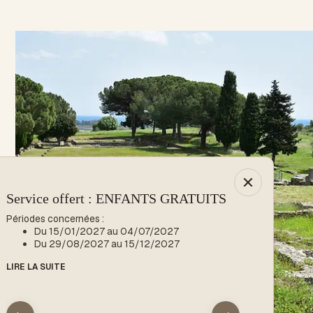
Service offert : ENFANTS GRATUITS
-10% : Spéci
Périodes concernées :
Période concern
Du 15/01/2027 au 04/07/2027
Du 15/01
Du 29/08/2027 au 15/12/2027
LIRE LA SUITE
LIRE LA SUITE