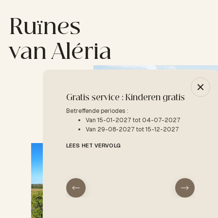
Ruïnes
van Aléria
Gratis service : Kinderen gratis
-10% 
Betreffende periodes :
Betreffe
Van 15-01-2027 tot 04-07-2027
V
Van 29-08-2027 tot 15-12-2027
LEES H
LEES HET VERVOLG