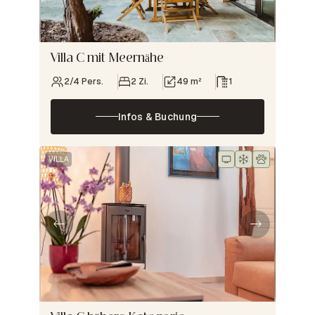
Villa C mit Meernähe
2/4 Pers.
2 Zi.
49 m²
1
Infos & Buchung
VILLA