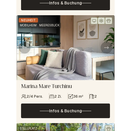
Infos & Buchung
NEUHEIT
MOBILHEIM
MEERESBLICK
Marina Mare Turchinu
2/4 Pers.
2 Zi.
36 m²
2
Infos & Buchung
STELLPLATZ