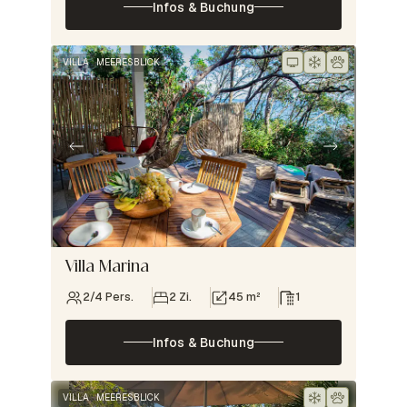
Infos & Buchung
VILLA
MEERESBLICK
Villa Marina
2/4 Pers.
2 Zi.
45 m²
1
Infos & Buchung
VILLA
MEERESBLICK