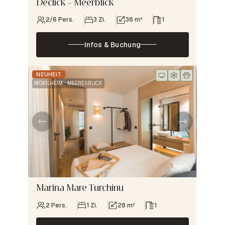
Declick – Meerblick
2/6 Pers.
3 Zi.
36 m²
1
Infos & Buchung
NEUHEIT
MOBILHEIM
MEERESBLICK
Marina Mare Turchinu
2 Pers.
1 Zi.
28 m²
1