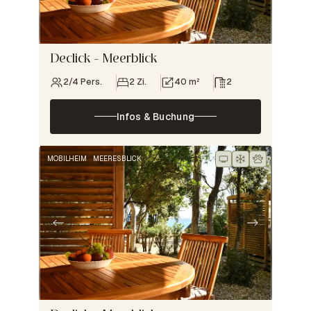
Declick – Meerblick
2/4 Pers.
2 Zi.
40 m²
2
Infos & Buchung
MOBILHEIM
MEERESBLICK