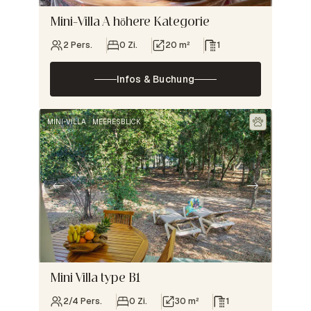
Mini-Villa A höhere Kategorie
2 Pers.
0 Zi.
20 m²
1
Infos & Buchung
MINI-VILLA
MEERESBLICK
Mini Villa type B1
2/4 Pers.
0 Zi.
30 m²
1