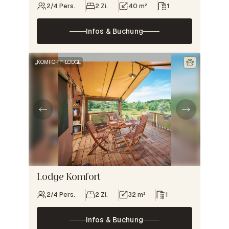
2/4 Pers.
2 Zi.
40 m²
1
Infos & Buchung
„KOMFORT“-LODGE
Lodge Komfort
2/4 Pers.
2 Zi.
32 m²
1
Infos & Buchung