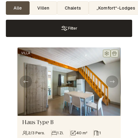
Alle
Villen
Chalets
„Komfort“-Lodges
Filter
VILLA
Haus Type B
2/3 Pers.
1 Zi.
40 m²
1