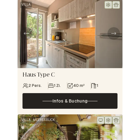
VILLA
Haus Type C
2 Pers.
1 Zi.
40 m²
1
Infos & Buchung
VILLA
MEERESBLICK