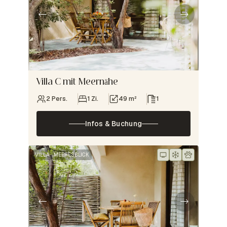
Villa C mit Meernähe
2 Pers.
1 Zi.
49 m²
1
Infos & Buchung
VILLA
MEERESBLICK