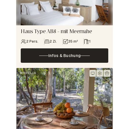
Haus Type AB8 – mit Meernähe
2 Pers.
2 Zi.
35 m²
1
Infos & Buchung
MINI-VILLA