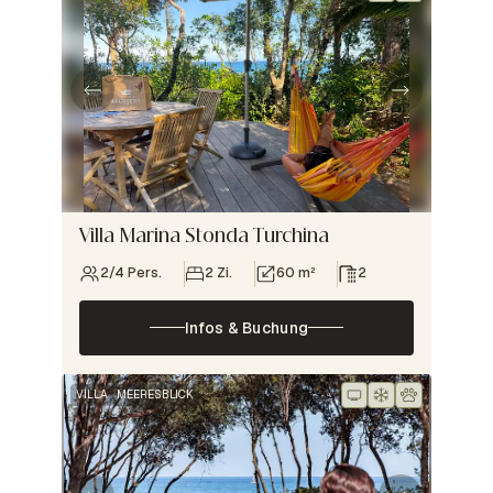
Villa Marina Stonda Turchina
2/4 Pers.
2 Zi.
60 m²
2
Infos & Buchung
VILLA
MEERESBLICK