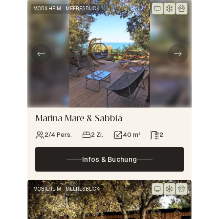
MOBILHEIM
MEERESBLICK
Marina Mare & Sabbia
2/4 Pers.
2 Zi.
40 m²
2
Infos & Buchung
MOBILHEIM
MEERESBLICK