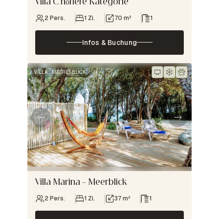
Villa C höhere Kategorie
2 Pers.
1 Zi.
70 m²
1
Infos & Buchung
VILLA
MEERESBLICK
Villa Marina – Meerblick
2 Pers.
1 Zi.
37 m²
1