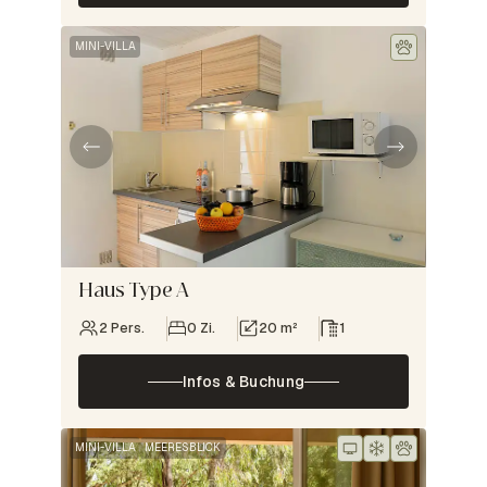
MINI-VILLA
Haus Type A
2 Pers.
0 Zi.
20 m²
1
Infos & Buchung
MINI-VILLA
MEERESBLICK