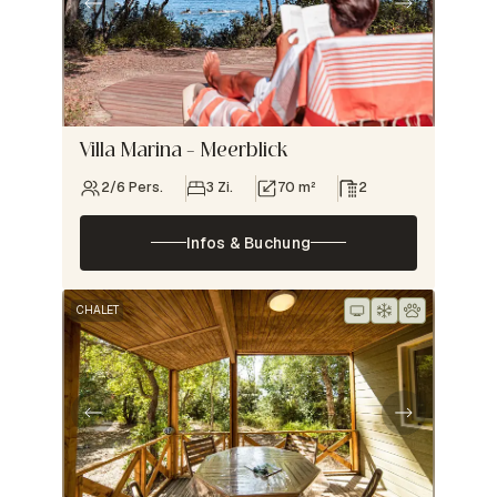
Villa Marina – Meerblick
2/6 Pers.
3 Zi.
70 m²
2
Infos & Buchung
CHALET