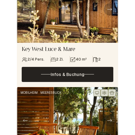
Key West Luce & Mare
2/4 Pers.
2 Zi.
40 m²
2
Infos & Buchung
MOBILHEIM
MEERESBLICK