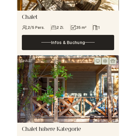
Chalet
2/5 Pers.
2 Zi.
35 m²
1
Infos & Buchung
CHALET
Chalet höhere Kategorie