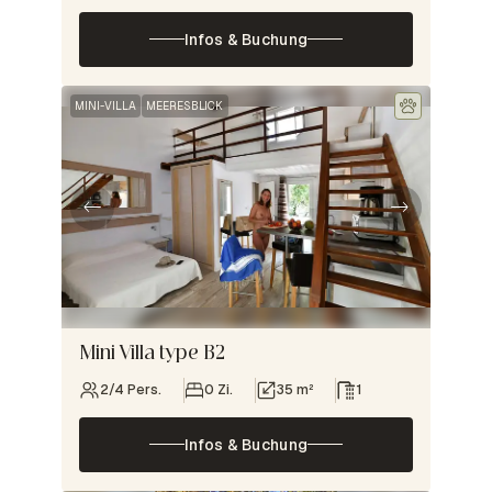
Infos & Buchung
MINI-VILLA
MEERESBLICK
Mini Villa type B2
2/4 Pers.
0 Zi.
35 m²
1
Infos & Buchung