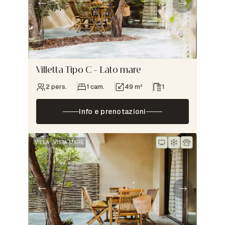
Villetta Tipo C – Lato mare
2 pers.
1 cam.
49 m²
1
Info e prenotazioni
VILLA
VISTA MARE