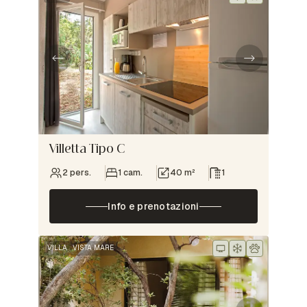
Villetta Tipo C
2 pers.
1 cam.
40 m²
1
Info e prenotazioni
VILLA
VISTA MARE