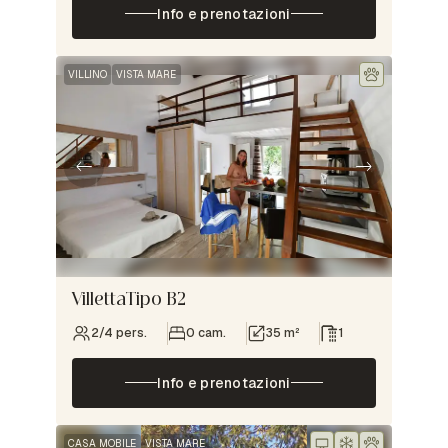
Info e prenotazioni
VILLINO
VISTA MARE
VillettaTipo B2
2/4 pers.
0 cam.
35 m²
1
Info e prenotazioni
CASA MOBILE
VISTA MARE