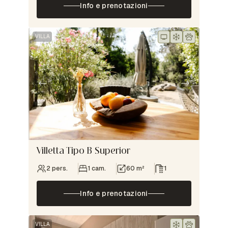
Info e prenotazioni
VILLA
Villetta Tipo B Superior
2 pers.
1 cam.
60 m²
1
Info e prenotazioni
VILLA