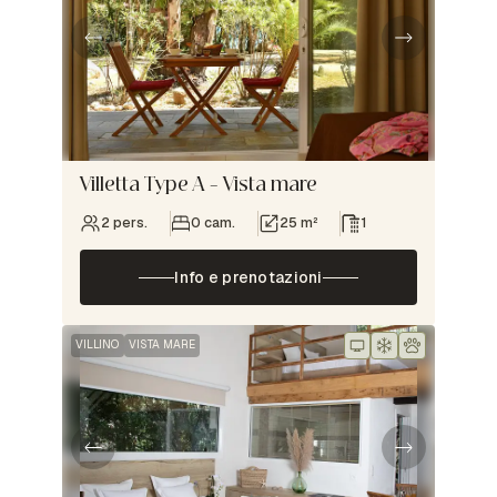
Villetta Type A – Vista mare
2 pers.
0 cam.
25 m²
1
Info e prenotazioni
VILLINO
VISTA MARE