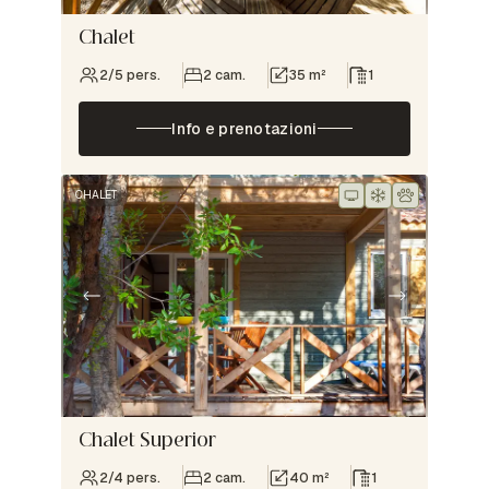
Chalet
2/5 pers.
2 cam.
35 m²
1
Info e prenotazioni
CHALET
Chalet Superior
2/4 pers.
2 cam.
40 m²
1