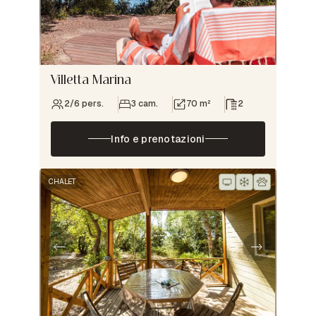
Villetta Marina
2/6 pers.
3 cam.
70 m²
2
Info e prenotazioni
CHALET