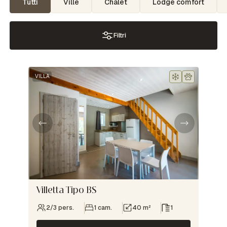
Tutti
Ville
Chalet
Lodge comfort
Filtri
VILLA
Villetta Tipo BS
2/3 pers.
1 cam.
40 m²
1