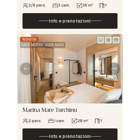
2/6 pers.
3 cam.
36 m²
1
Info e prenotazioni
NOVITÀ
CASA MOBILE
VISTA MARE
Marina Mare Turchinu
2 pers.
1 cam.
28 m²
1
Info e prenotazioni