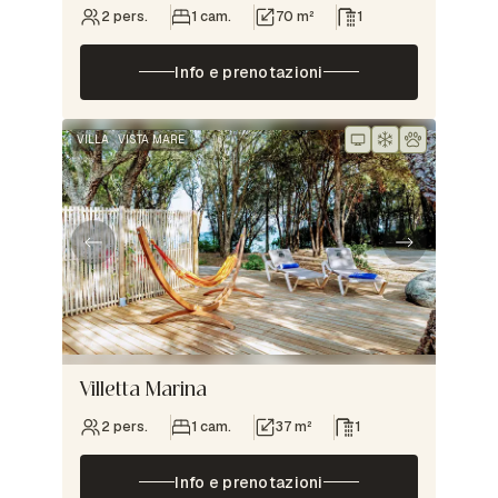
2 pers.
1 cam.
70 m²
1
Info e prenotazioni
VILLA
VISTA MARE
Villetta Marina
2 pers.
1 cam.
37 m²
1
Info e prenotazioni