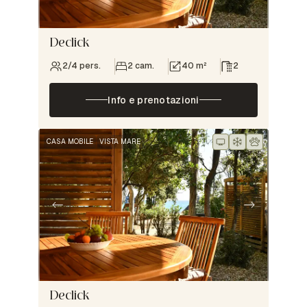
Declick
2/4 pers.
2 cam.
40 m²
2
Info e prenotazioni
CASA MOBILE
VISTA MARE
Declick