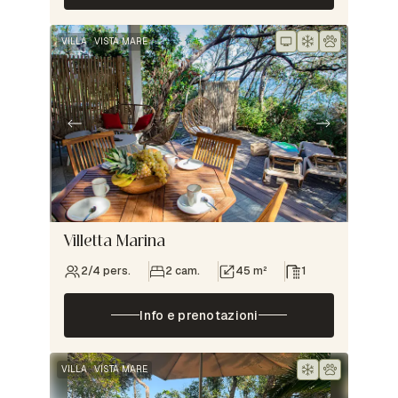
VILLA
VISTA MARE
Villetta Marina
2/4 pers.
2 cam.
45 m²
1
Info e prenotazioni
VILLA
VISTA MARE