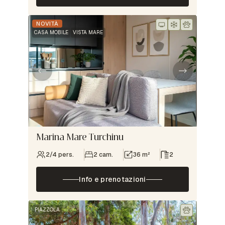
NOVITÀ
CASA MOBILE
VISTA MARE
Marina Mare Turchinu
2/4 pers.
2 cam.
36 m²
2
Info e prenotazioni
PIAZZOLA