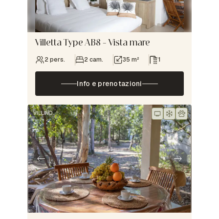
Villetta Type AB8 – Vista mare
2 pers.
2 cam.
35 m²
1
Info e prenotazioni
VILLINO