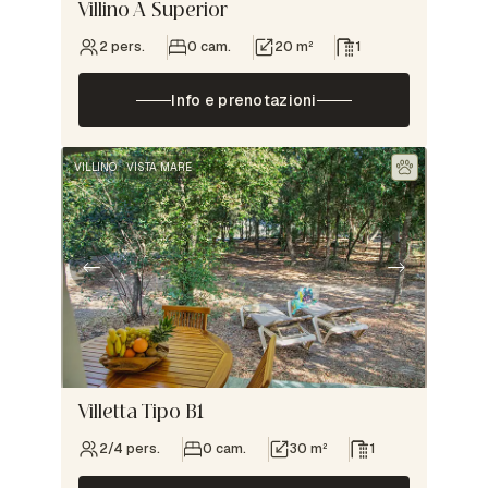
Villino A Superior
2 pers.
0 cam.
20 m²
1
Info e prenotazioni
VILLINO
VISTA MARE
Villetta Tipo B1
2/4 pers.
0 cam.
30 m²
1