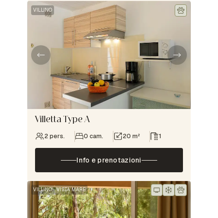
VILLINO
Villetta Type A
2 pers.
0 cam.
20 m²
1
Info e prenotazioni
VILLINO
VISTA MARE