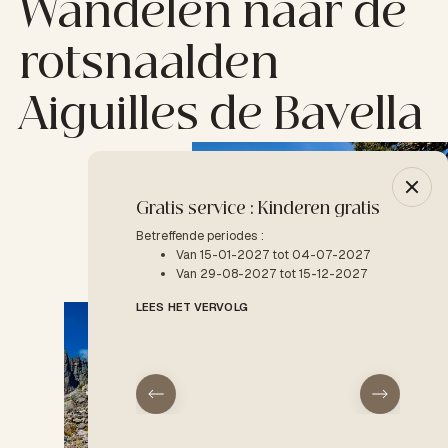
Wandelen naar de
rotsnaalden
Aiguilles de Bavella
Gratis service : Kinderen gratis
-10% 
Betreffende periodes :
Betreffe
Van 15-01-2027 tot 04-07-2027
V
Van 29-08-2027 tot 15-12-2027
LEES H
LEES HET VERVOLG